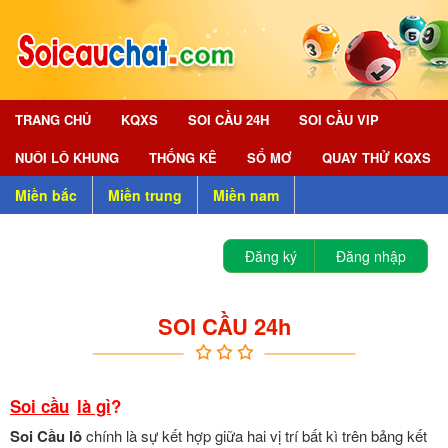
TRANG CHỦ
KQXS
SOI CẦU 24H
SOI CẦU VIP
NUÔI LÔ KHUNG
THỐNG KÊ
SỔ MƠ
QUAY THỬ KQXS
Miền bắc
Miền trung
Miền nam
Đăng ký
Đăng nhập
SOI CẦU 24h
Soi cầu
là gì
?
Soi Cầu lô
chính là sự kết hợp giữa hai vị trí bất kì trên bảng kết