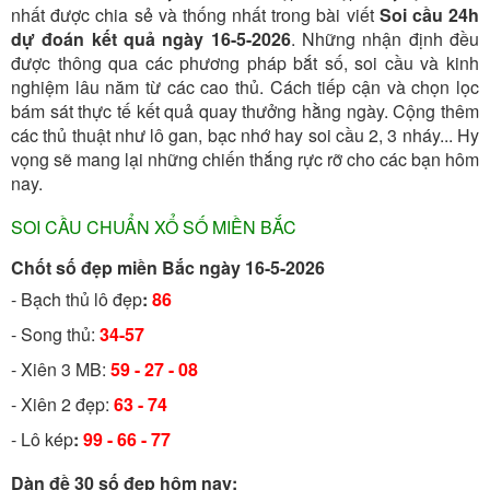
nhất được chia sẻ và thống nhất trong bài viết
Soi cầu 24h
dự đoán kết quả ngày 16-5-2026
. Những nhận định đều
được thông qua các phương pháp bắt số, soi cầu và kinh
nghiệm lâu năm từ các cao thủ. Cách tiếp cận và chọn lọc
bám sát thực tế kết quả quay thưởng hằng ngày. Cộng thêm
các thủ thuật như lô gan, bạc nhớ hay soi cầu 2, 3 nháy... Hy
vọng sẽ mang lại những chiến thắng rực rỡ cho các bạn hôm
nay.
SOI CẦU CHUẨN XỔ SỐ MIỀN BẮC
Chốt số đẹp miền Bắc ngày 16-5-2026
- Bạch thủ lô đẹp
:
86
- Song thủ:
34-57
- Xiên 3 MB:
59 - 27 - 08
- Xiên 2 đẹp:
63 - 74
- Lô kép
:
99 - 66 - 77
Dàn đề 30 số đẹp hôm nay: