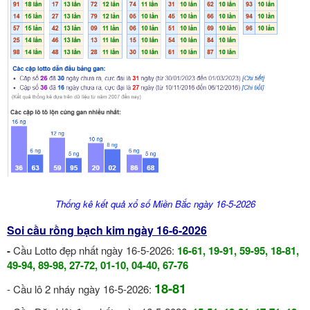
Thống kê kết quả xổ số Miền Bắc ngày 16-5-2026
Soi cầu rồng bạch kim ngày 16-6-2026
-
Cầu Lotto đẹp nhất ngày 16-5-2026:
16-61, 19-91, 59-95, 18-81,
49-94, 89-98, 27-72, 01-10, 04-40, 67-76
18-81
- Cầu lô 2 nháy ngày 16-5-2026: