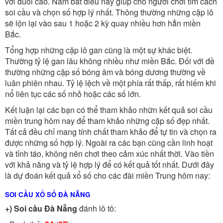
với đuôi cao. Năm bắt điều này giúp cho người chơi tìm cách
soi cầu và chọn số hợp lý nhất. Thông thường những cặp lô
sẽ lộn lại vào sau 1 hoặc 2 kỳ quay nhiều hơn hẳn miền
Bắc.
Tổng hợp những cặp lô gan cũng là một sự khác biệt.
Thường tỷ lệ gan lâu không nhiều như miền Bắc. Đối với đề
thường những cặp số bóng âm và bóng dương thường về
luân phiên nhau. Tỷ lệ lệch về một phía rất thấp, rất hiếm khi
nổ liên tục các số nhỏ hoặc các số lớn.
Kết luận lại các bạn có thể tham khảo nhữn kết quả soi cầu
miền trung hôm nay để tham khảo những cặp số đẹp nhất.
Tất cả đều chỉ mang tính chất tham khảo để tự tin và chọn ra
được những số hợp lý. Ngoài ra các bạn cũng cần linh hoạt
và tỉnh táo, không nên chơi theo cảm xúc nhất thời. Vào tiền
với khả năng và tỷ lệ hợp lý để có kết quả tốt nhất. Dưới đây
là dự đoán kết quả xổ số cho các đài miền Trung hôm nay:
SOI CẦU XỔ SỐ ĐÀ NẴNG
+)
Soi cầu Đà Nẵng
đánh lô tô: