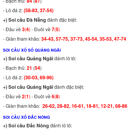
- Bạch thủ:
84
(
87
)
- Lô đá 2:
(58-83, 37-54)
+)
Soi cầu Đà Nẵng
đánh đặc biệt:
- Đầu về
3
(
4
)
- Đuôi về
7
(
5
)
- Giàn tham khảo:
34-43, 57-75, 37-73, 45-54, 35-53, 47-74
SOI CẦU XỔ SỐ QUẢNG NGÃI
+)
Soi cầu Quảng Ngãi
đánh lô tô:
- Bạch thủ:
21
(
54
)
- Lô đá 2:
(30-03, 69-96)
+)
Soi cầu Quảng Ngãi
đánh đặc biệt:
- Đầu về
2
(
1
)
- Đuôi về
6
(
8
)
- Giàn tham khảo:
26-62, 28-82, 16-61, 18-81, 12-21, 68-86
SOI CẦU XỔ ĐẮC NÔNG
+)
Soi cầu Đắc Nông
đánh lô tô: