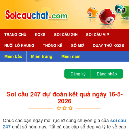
TRANG CHỦ
KQXS
SOI CẦU 24H
SOI CẦU VIP
NUÔI LÔ KHUNG
THỐNG KÊ
SỔ MƠ
QUAY THỬ KQXS
Miền bắc
Miền trung
Miền nam
Đăng ký
Đăng nhập
Soi cầu 247 dự đoán kết quả ngày 16-5-
2026
Chúc các bạn ngày mới rực rỡ cùng chuyên gia của
soi cầu
247
chốt số hôm nay. Tất cả các cặp số đẹp và tỷ lệ về cao