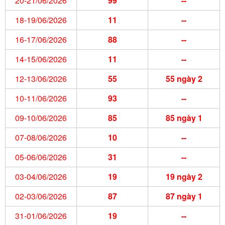
20-21/06/2026
99
--
18-19/06/2026
11
--
16-17/06/2026
88
--
14-15/06/2026
11
--
12-13/06/2026
55
55 ngày 2
10-11/06/2026
93
--
09-10/06/2026
85
85 ngày 1
07-08/06/2026
10
--
05-06/06/2026
31
--
03-04/06/2026
19
19 ngày 2
02-03/06/2026
87
87 ngày 1
31-01/06/2026
19
--