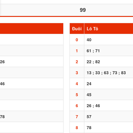
99
Đuôi
Lô Tô
0
40
1
61 ; 71
 26
2
22 ; 82
3
13 ; 33 ; 63 ; 73 ; 83
 46
4
24
5
45
6
26 ; 46
 78
7
57
8
78