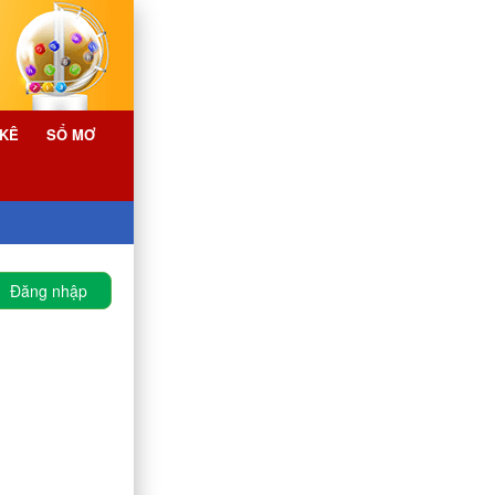
KÊ
SỔ MƠ
Đăng nhập