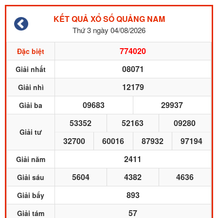
KẾT QUẢ XỔ SỐ QUẢNG NAM
Thứ 3 ngày 04/08/2026
774020
Đặc biệt
08071
Giải nhất
12179
Giải nhì
09683
29937
Giải ba
53352
52163
09280
Giải tư
32700
60016
87932
97194
2411
Giải năm
5604
4382
4636
Giải sáu
893
Giải bẩy
57
Giải tám