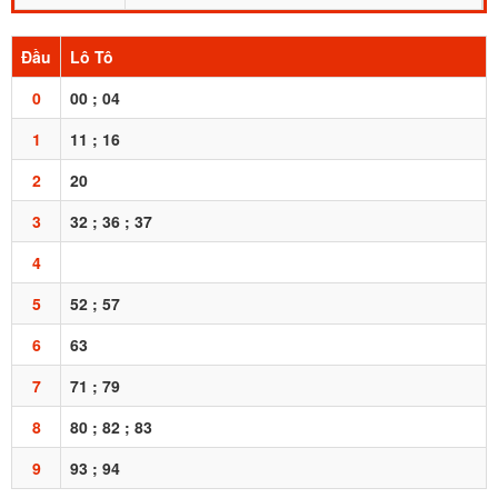
Đầu
Lô Tô
0
00 ; 04
1
11 ; 16
2
20
3
32 ; 36 ; 37
4
5
52 ; 57
6
63
7
71 ; 79
8
80 ; 82 ; 83
9
93 ; 94